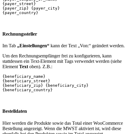
{payer_street}
{payer_zip} {payer_city}
{payer_country}
Rechnungssteller
Im Tab
„Einstellungen“
kann der Text „Von:“ geändert werden.
Um den Rechnungsempfänger frei zu konfigurieren, kann
stattdessen ein Text-Element mit Tags verwendet werden (siehe
Element
Text
oben). Z.B.:
{beneficiary_name}
{beneficiary_street}
{beneficiary_zip} {beneficiary_city}
{beneficiary_country}
Bestelldaten
Hier werden die Produkte sowie das Total einer WooCommerce
Bestellung angezeigt. Wenn die MWST aktiviert ist, wird diese
ebenfalls bei den Produkten sowie im Total angezeigt.