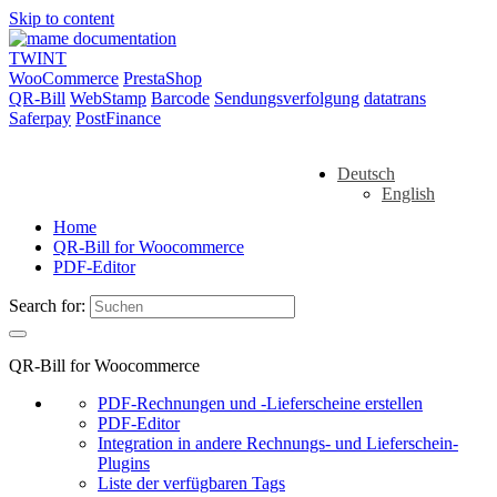
Skip to content
TWINT
WooCommerce
PrestaShop
QR-Bill
WebStamp
Barcode
Sendungsverfolgung
datatrans
Saferpay
PostFinance
Deutsch
English
Home
QR-Bill for Woocommerce
PDF-Editor
Search for:
QR-Bill for Woocommerce
PDF-Rechnungen und -Lieferscheine erstellen
PDF-Editor
Integration in andere Rechnungs- und Lieferschein-
Plugins
Liste der verfügbaren Tags