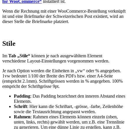
for WooCommerce“
installiert ist.
Wenn die Rechnung mit einer WooCommerce-Bestellung verknüpft
ist und eine Briefmarke der Schweizerischen Post existiert, wird an
dieser Stelle die Briefmarke platziert.
Stile
Im
Tab „Stile“
können je nach ausgewähltem Element
verschiedene Layout-Einstellungen vorgenommen werden.
Je nach Option werden die Einheiten in „vw“ oder % angegeben.
1vw bedeutet 1/100 der Breite des PDFs bzw. einer A4-Seite
(entspricht 2.1mm). Schriftgrössen werden in % angegeben. 100%
entspricht der Schriftgrösse 9pt.
Padding
: Das Padding bezeichnet den inneren Abstand eines
Elements.
Schrift
: Hier kann die Schriftart, -grösse, -farbe, Zeilenhöhe
sowie die Textausrichtung angepasst werden.
Rahmen
: Rahmen eines Elements können einzeln (oben,
unten, links, rechts) gewählt werden, um z.B. eine Trennlinie
zu generieren. Um eine dünne Linie zu erstellen, kann z.B.